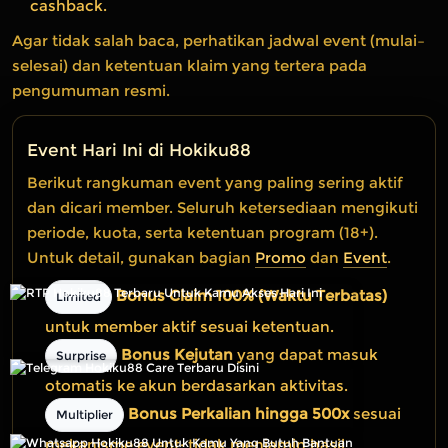
cashback.
Agar tidak salah baca, perhatikan jadwal event (mulai–
selesai) dan ketentuan klaim yang tertera pada
pengumuman resmi.
Event Hari Ini di Hokiku88
Berikut rangkuman event yang paling sering aktif
dan dicari member. Seluruh ketersediaan mengikuti
periode, kuota, serta ketentuan program (18+).
Untuk detail, gunakan bagian
Promo
dan
Event
.
Bonus Claim 100% (Waktu Terbatas)
Limited
untuk member aktif sesuai ketentuan.
Bonus Kejutan
yang dapat masuk
Surprise
otomatis ke akun berdasarkan aktivitas.
Bonus Perkalian hingga 500x
sesuai
Multiplier
mekanisme event; tidak menjamin hasil.