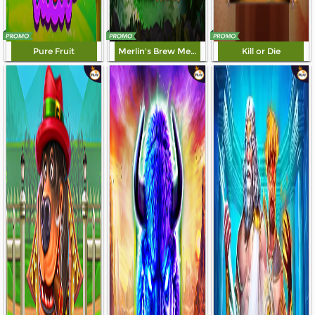
Pure Fruit
Merlin's Brew Megaways
Kill or Die