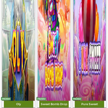
Oly
Sweet Bomb Drop
Pure Sweet