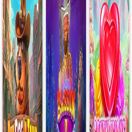
Referral
Promosi
Hubungi Kami
Live Chat
Pengaduan Customer
Pilih Bahasa:
MASUK
DAFTAR
&copy; Hokiku88 Resmi | Link Login & Daftar,
Promo Harian, Panduan Terbaru. Hak Cipta
Dilindungi.