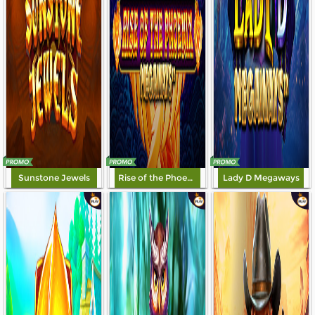
Sunstone Jewels
Rise of the Phoenix Megaways
Lady D Megaways