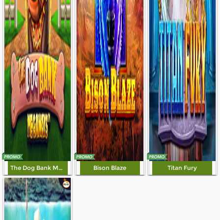
The Dog Bank Megaways
Bison Blaze
Titan Fury