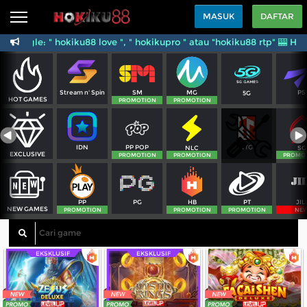
Beranda
MASUK
DAFTAR
ogle: " hokiku88 love ", " hokikupro " atau "hokiku88 rtp" 🎰 H
Sports
BARU
PROMO
Live Casino
BARU
SM
MG
PS
Stream n' Spin
5G
IDNPoker
BARU
HOT GAMES
PROMOTION
PROMOTION
Slots
PROMO
PP POP
TTG
IDN
NLC
SG
IDNLIVE
EXCLUSIVE
BARU
PROMOTION
PROMOTION
PROMO
Stream N Spin
PG
PT
PP
HB
JILI
NEW GAMES
Arcade
PROMOTION
PROMOTION
PROMOTION
NE
PROMO
Table Games
EKSKLUSIF
EKSKLUSIF
Lottery
BARU
PROMO
IDNRaffle