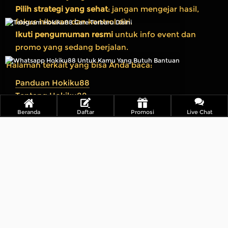
Pilih strategi yang sehat
: jangan mengejar hasil,
fokus hiburan dan kontrol diri.
Ikuti pengumuman resmi
untuk info event dan
promo yang sedang berjalan.
Halaman terkait yang bisa Anda baca:
Panduan Hokiku88
Tentang Hokiku88
Beranda
Daftar
Promosi
Live Chat
Tabel Info Modern (Game & Minimal Deposit)
Di
Hokiku88
, event berjalan rutin dengan tema yang
berganti—mulai dari
event bonus claim 100% waktu
terbatas
,
event bonus kejutan
(bonus masuk otomatis),
hingga
event bonus perkalian hingga 500x
. Seluruh
event ditujukan untuk
member yang aktif bermain
dan
mengikuti ketentuan program (18+).