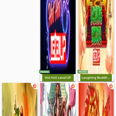
Hot Hot Level UP
Laughing Buddha Level UP