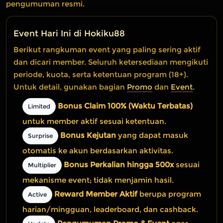
pengumuman resmi.
Event Hari Ini di Hokiku88
Berikut rangkuman event yang paling sering aktif
dan dicari member. Seluruh ketersediaan mengikuti
periode, kuota, serta ketentuan program (18+).
Untuk detail, gunakan bagian
Promo
dan
Event
.
Bonus Claim 100% (Waktu Terbatas)
Limited
untuk member aktif sesuai ketentuan.
Bonus Kejutan
yang dapat masuk
Surprise
otomatis ke akun berdasarkan aktivitas.
Bonus Perkalian hingga 500x
sesuai
Multiplier
mekanisme event; tidak menjamin hasil.
Reward Member Aktif
berupa program
Active
harian/mingguan, leaderboard, dan cashback.